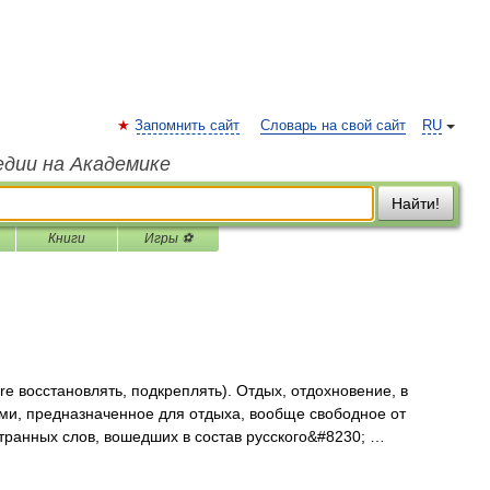
Запомнить сайт
Словарь на свой сайт
RU
едии на Академике
Найти!
Книги
Игры ⚽
eare восстановлять, подкреплять). Отдых, отдохновение, в
ми, предназначенное для отдыха, вообще свободное от
транных слов, вошедших в состав русского&#8230; …