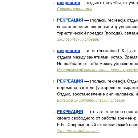
рекреация
— отдых от службы, от учен
2
Словарь синонимов
РЕКРЕАЦИЯ
— (польск. recreacja отдых
3
восстановление здоровья и трудоспосо
туристической поездки (похода), связ
Экологический словарь
рекреация
— и, ж. récréation f. &LT;ла
4
отдыха между занятиями. устар. Время
Не возбраняют тебе между упражнение
Исторический словарь галлицизмов русског
РЕКРЕАЦИЯ
— (польск. rekreacja Отдых
5
перемена в школе (устаревшее выраже
Отдых, восстановление сил человека, 
Большой Энциклопедический словарь
РЕКРЕАЦИЯ
— (от лат. recreatio восс
6
своего свободного от работы времени; 
Е.Б.. Современный экономический слов
Экономический словарь