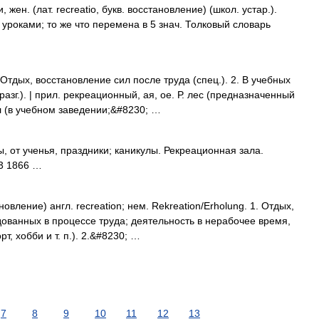
н. (лат. recreatio, букв. восстановление) (школ. устар.).
уроками; то же что перемена в 5 знач. Толковый словарь
тдых, восстановление сил после труда (спец.). 2. В учебных
азг.). | прил. рекреационный, ая, ое. Р. лес (предназначенный
ал (в учебном заведении;&#8230; …
 от ученья, праздники; каникулы. Рекреационная зала.
63 1866 …
новление) англ. recreation; нем. Rekreation/Erholung. 1. Отдых,
дованных в процессе труда; деятельность в нерабочее время,
, хобби и т. п.). 2.&#8230; …
7
8
9
10
11
12
13