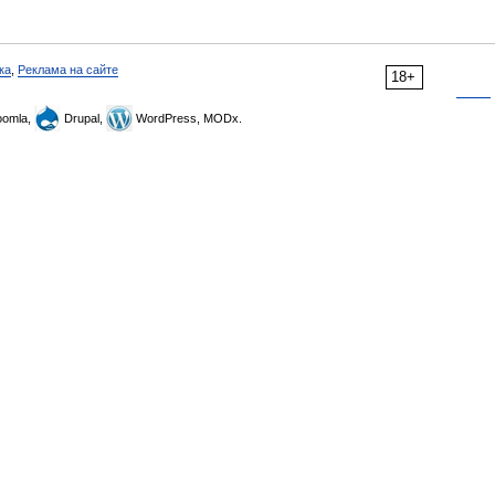
ка
,
Реклама на сайте
18+
omla,
Drupal,
WordPress, MODx.