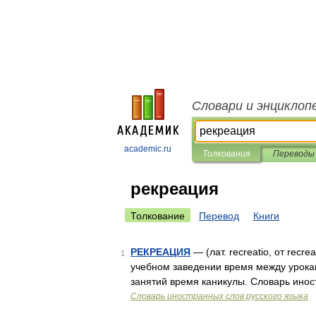
Словари и энциклоп
academic.ru
Толкования
Переводы
рекреация
Толкование
Перевод
Книги
РЕКРЕАЦИЯ
— (лат. recreatio, от recr
1
учебном заведении время между урока
занятий время каникулы. Словарь инос
Словарь иностранных слов русского языка