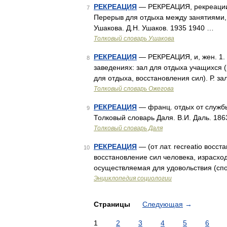
РЕКРЕАЦИЯ
— РЕКРЕАЦИЯ, рекреации, же
7
Перерыв для отдыха между занятиями, 
Ушакова. Д.Н. Ушаков. 1935 1940 …
Толковый словарь Ушакова
РЕКРЕАЦИЯ
— РЕКРЕАЦИЯ, и, жен. 1. О
8
заведениях: зал для отдыха учащихся (р
для отдыха, восстановления сил). Р. з
Толковый словарь Ожегова
РЕКРЕАЦИЯ
— франц. отдых от службы,
9
Толковый словарь Даля. В.И. Даль. 18
Толковый словарь Даля
РЕКРЕАЦИЯ
— (от лат. recreatio восста
10
восстановление сил человека, израсхо
осуществляемая для удовольствия (спорт
Энциклопедия социологии
Страницы
Следующая
→
1
2
3
4
5
6