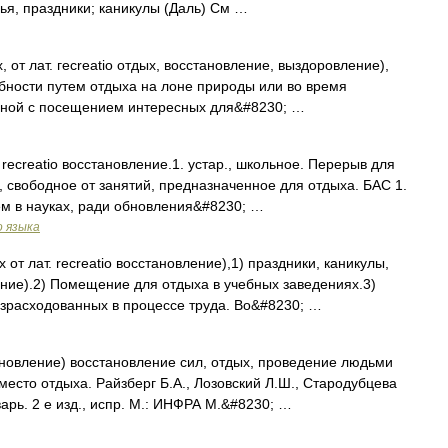
ья, праздники; каникулы (Даль) См …
, от лат. гесreatio отдых, восстановление, выздоровление),
бности путем отдыха на лоне природы или во время
анной с посещением интересных для&#8230; …
т. recreatio восстановление.1. устар., школьное. Перерыв для
, свободное от занятий, предназначенное для отдыха. БАС 1.
м в науках, ради обновления&#8230; …
о языка
 от лат. recreatio восстановление),1) праздники, каникулы,
ние).2) Помещение для отдыха в учебных заведениях.3)
израсходованных в процессе труда. Во&#8230; …
тановление) восстановление сил, отдых, проведение людьми
место отдыха. Райзберг Б.А., Лозовский Л.Ш., Стародубцева
арь. 2 е изд., испр. М.: ИНФРА М.&#8230; …